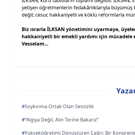
İLKSAN, kuru tabloların toplamı değildir. İLKSAN, s
yetişen öğretmenlerin fedakârlıklarıyla büyümüş
değil; cesur, hakkaniyetli ve köklü reformlarla m
Biz ısrarla İLKSAN yönetimini uyarmaya, üyel
hakkaniyetli bir emekli yardımı için mücadele
Vesselam…
Yazar
#
Soykırıma Ortak Olan Sessizlik
#
“Algıya Değil, Alın Terine Bakarız”
#
Yükseköğretimi Dönüştüren Çağrı: Bir Kongreni