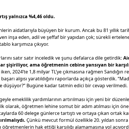
tış yalnızca %4,46 oldu.
rin aidatlarıyla büyüyen bir kurum. Ancak bu 81 yıllık tari
ven inşa eden, adil ve şeffaf bir yapıdan çok; sürekli ertelen
ablo karşımıza çıkıyor.
larını satır satır inceledik ve şunu defalarca dile getirdik:
Ai
ar şişiriliyor, ama öğretmenin cebine yansıyan bir karşıl
iken, 2024’te 1,8 milyar TL’ye çıkmasına rağmen Sandığın re
aşarı algısı yaratıldığını raporlarda açıkça gösterdik. “M
e düşüyor?” Bugüne kadar tatmin edici bir cevap verilmedi.
eyle emeklilik yardımlarının artırılması için yeni bir düzen
r ilk olarak, öğretmen lehine somut bir adım atılması için öne
ştaylarda 60 delege günlerce tartıştı ve ortaya çıkan ortak k
rılmalıydı.
Çünkü mevcut formül özellikle 20. yıldan sonra
lan öğretmenlerin hak ettiği karşılığı alamamasına yol açıyord