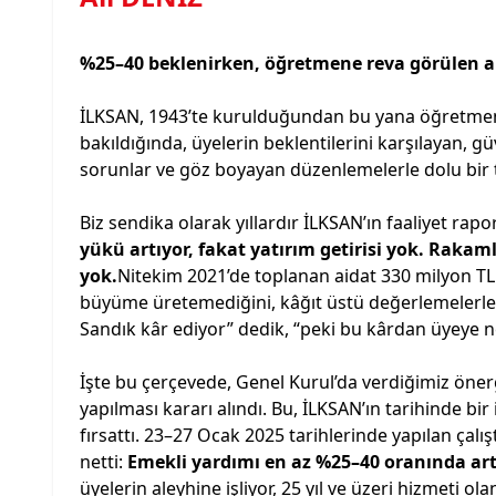
%25–40 beklenirken, öğretmene reva görülen ar
İLKSAN, 1943’te kurulduğundan bu yana öğretmenle
bakıldığında, üyelerin beklentilerini karşılayan, gü
sorunlar ve göz boyayan düzenlemelerle dolu bir t
Biz sendika olarak yıllardır İLKSAN’ın faaliyet rapor
yükü artıyor, fakat yatırım getirisi yok. Rakaml
yok.
Nitekim 2021’de toplanan aidat 330 milyon TL 
büyüme üretemediğini, kâğıt üstü değerlemelerle b
Sandık kâr ediyor” dedik, “peki bu kârdan üyeye n
İşte bu çerçevede, Genel Kurul’da verdiğimiz önerg
yapılması kararı alındı. Bu, İLKSAN’ın tarihinde bi
fırsattı. 23–27 Ocak 2025 tarihlerinde yapılan çalı
netti:
Emekli yardımı en az %25–40 oranında artı
üyelerin aleyhine işliyor, 25 yıl ve üzeri hizmeti o