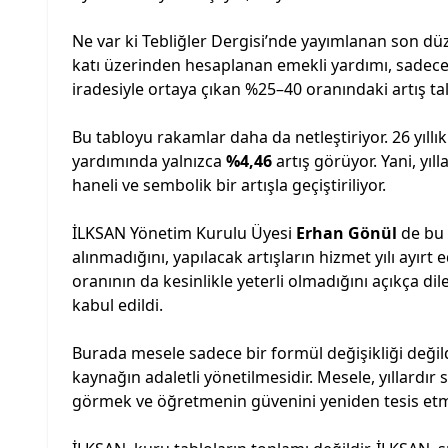
Ne var ki Tebliğler Dergisi’nde yayımlanan son düz
katı üzerinden hesaplanan emekli yardımı, sadec
iradesiyle ortaya çıkan %25–40 oranındaki artış tal
Bu tabloyu rakamlar daha da netleştiriyor. 26 yı
yardımında yalnızca
%4,46
artış görüyor. Yani, yıll
haneli ve sembolik bir artışla geçiştiriliyor.
İLKSAN Yönetim Kurulu Üyesi
Erhan Gönül
de bu g
alınmadığını, yapılacak artışların hizmet yılı ayır
oranının da kesinlikle yeterli olmadığını açıkça di
kabul edildi.
Burada mesele sadece bir formül değişikliği değild
kaynağın adaletli yönetilmesidir. Mesele, yıllardır
görmek ve öğretmenin güvenini yeniden tesis etm