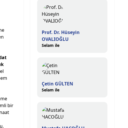
he
Prof. Dr. Hüseyin
en
OVALIOĞLU
Selam ile
dat
ık
el
adem
Çetin GÜLTEN
Selam ile
leme
mli bir
anaat
u.