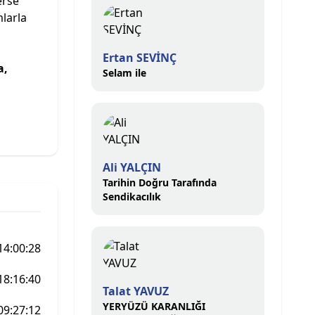
erse
larla
Ertan SEVİNÇ
a,
Selam ile
Ali YALÇIN
Tarihin Doğru Tarafında
Sendikacılık
14:00:28
18:16:40
Talat YAVUZ
YERYÜZÜ KARANLIĞI
09:27:12