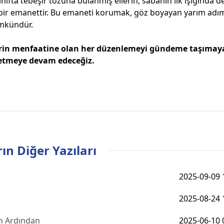
ınıfta tebeşir tozuna bulanmış ellerin, sabahın ilk ışığında d
 bir emanettir. Bu emaneti korumak, göz boyayan yarım adım
ümkündür.
erin menfaatine olan her düzenlemeyi gündeme taşımay
 etmeye devam edeceğiz.
ın Diğer Yazıları
2025-09-09 
2025-08-24 
n Ardından
2025-06-10 