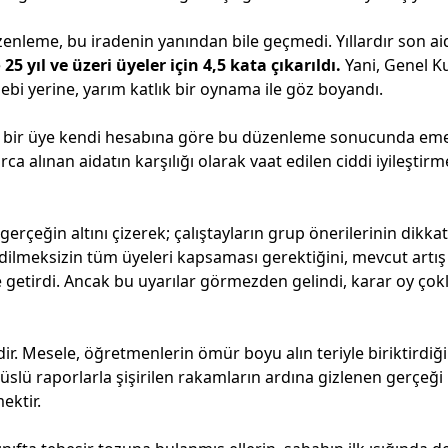
enleme, bu iradenin yanından bile geçmedi. Yıllardır son ai
e
25 yıl ve üzeri üyeler için 4,5 kata çıkarıldı.
Yani, Genel K
ebi yerine, yarım katlık bir oynama ile göz boyandı.
llık bir üye kendi hesabına göre bu düzenleme sonucunda eme
arca alınan aidatın karşılığı olarak vaat edilen ciddi iyileştirm
erçeğin altını çizerek; çalıştayların grup önerilerinin dikka
t edilmeksizin tüm üyeleri kapsaması gerektiğini, mevcut artış
le getirdi. Ancak bu uyarılar görmezden gelindi, karar oy ço
ir. Mesele, öğretmenlerin ömür boyu alın teriyle biriktirdiğ
 süslü raporlarla şişirilen rakamların ardına gizlenen gerçeği
ektir.