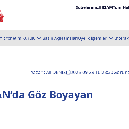
Şubelerimiz
EBSAM
Tüm Hab
mız
Yönetim Kurulu
Basın Açıklamaları
Üyelik İşlemleri
İnterak
Yazar : Ali DENİZ
2025-09-29 16:28:30
Görün
AN’da Göz Boyayan