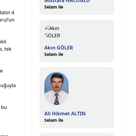
Mustafa HACOĞLU
Selam ile
datın 4
urul’un
kli
Akın GÖLER
e, tek
Selam ile
te
kluğuyla
i bu
Ali Hikmet ALTIN
Selam ile