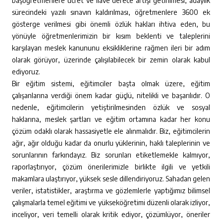
başöğretmenlere ücret ve ilave derece artışı getirilmesi, adaylık
sürecindeki yazılı sınavın kaldırılması, öğretmenlere 3600 ek
gösterge verilmesi gibi önemli özlük hakları ihtiva eden, bu
yönüyle öğretmenlerimizin bir kısım beklenti ve taleplerini
karşılayan meslek kanununu eksikliklerine rağmen ileri bir adım
olarak görüyor, üzerinde çalışılabilecek bir zemin olarak kabul
ediyoruz.
Bir eğitim sistemi, eğitimciler başta olmak üzere, eğitim
çalışanlarına verdiği önem kadar güçlü, nitelikli ve başarılıdır. O
nedenle, eğitimcilerin yetiştirilmesinden özlük ve sosyal
haklarına, meslek şartları ve eğitim ortamına kadar her konu
çözüm odaklı olarak hassasiyetle ele alınmalıdır. Biz, eğitimcilerin
ağır, ağır olduğu kadar da onurlu yüklerinin, haklı taleplerinin ve
sorunlarının farkındayız. Biz sorunları etiketlemekle kalmıyor,
raporlaştırıyor, çözüm önerilerimizle birlikte ilgili ve yetkili
makamlara ulaştırıyor, yüksek sesle dillendiriyoruz. Sahadan gelen
veriler, istatistikler, araştırma ve gözlemlerle yaptığımız bilimsel
çalışmalarla temel eğitimi ve yükseköğretimi düzenli olarak izliyor,
inceliyor, veri temelli olarak kritik ediyor, çözümlüyor, öneriler