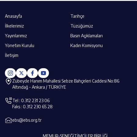
Anasayfa
Tarihçe
İlkelerimiz
Tüzüğümüz
Yayınlarımız
Basın Açıklamaları
Yönetim Kurulu
Kadın Komisyonu
İletişim
Zübeyde Hanım Mahallesi Sebze Bahçeleri Caddesi No:86
Altındağ - Ankara / TÜRKİYE
Tel : 0.312 231 23 06
Faks : 0.312 230 65 28
ebs@ebs.org.tr
MEMUR-SEN
EĞİTİMCİLER BİRLİĞİ