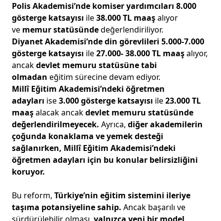
Polis Akademisi’nde
komiser yardımcıları
8.000
gösterge katsayısı
ile
38.000 TL maaş
alıyor
ve
memur statüsünde
değerlendiriliyor.
Diyanet Akademisi’nde
din görevlileri
5.000-7.000
gösterge katsayısı
ile
27.000- 38.000 TL maaş
alıyor,
ancak
devlet memuru statüsüne tabi
olmadan
eğitim sürecine devam ediyor.
Millî Eğitim Akademisi’ndeki öğretmen
adayları
ise
3.000 gösterge katsayısı
ile
23.000 TL
maaş
alacak ancak
devlet memuru statüsünde
değerlendirilmeyecek.
Ayrıca,
diğer akademilerin
çoğunda konaklama ve yemek desteği
sağlanırken, Millî Eğitim Akademisi’ndeki
öğretmen adayları için bu konular belirsizliğini
koruyor.
Bu reform,
Türkiye’nin eğitim sistemini ileriye
taşıma potansiyeline sahip.
Ancak başarılı ve
sürdürülebilir olması,
yalnızca yeni bir model