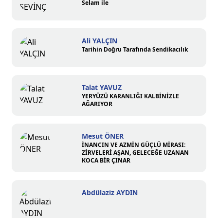
Selam ile
Ali YALÇIN
Tarihin Doğru Tarafında Sendikacılık
Talat YAVUZ
YERYÜZÜ KARANLIĞI KALBİNİZLE
AĞARIYOR
Mesut ÖNER
İNANCIN VE AZMİN GÜÇLÜ MİRASI:
ZİRVELERİ AŞAN, GELECEĞE UZANAN
KOCA BİR ÇINAR
Abdülaziz AYDIN