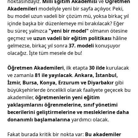
noktasındayız.
Millî Eğitim Akademisi
ve
Öğretmen
Akademileri
modeliyle yeni bir sayfa açılıyor. Peki,
bu model uzun vadeli bir çözüm mü, yoksa birkaç yıl
içinde başka bir düzenlemeye mi bırakılacak? Eğer
bu süreç yalnızca
"yeni bir model"
olmanın ötesine
geçmez ve
uzun vadeli bir eğitim politikası
hâline
gelmezse, birkaç yıl sonra
37. modeli
konuşuyor
olacağız. İşte tüm mesele de bu!
Öğretmen Akademileri
, ilk etapta
30 ilde
kurulacak
ve zamanla
81 ile yayılacak
.
Ankara, İstanbul,
İzmir, Bursa, Konya, Erzurum ve Diyarbakır
gibi
büyükşehirlerde öncelikli olarak faaliyete geçecek bu
akademiler,
öğretmenlerin yeni eğitim
yaklaşımlarını öğrenmelerine, sınıf yönetimi
becerilerini geliştirmelerine ve mesleklerine daha
donanımlı başlamalarına
yardımcı olacak.
Fakat burada kritik bir nokta var:
Bu akademiler