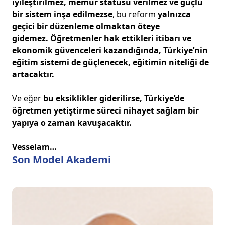
iyileştirilmez, memur statüsü verilmez ve güçlü
bir sistem inşa edilmezse
, bu reform
yalnızca
geçici bir düzenleme olmaktan öteye
gidemez.
Öğretmenler hak ettikleri itibarı ve
ekonomik güvenceleri kazandığında, Türkiye’nin
eğitim sistemi de güçlenecek, eğitimin niteliği de
artacaktır.
Ve eğer
bu eksiklikler giderilirse, Türkiye’de
öğretmen yetiştirme süreci nihayet sağlam bir
yapıya o zaman kavuşacaktır.
Vesselam…
Son Model Akademi