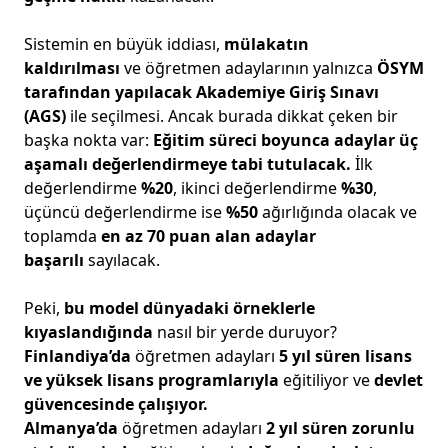
Sistemin en büyük iddiası,
mülakatın
kaldırılması
ve öğretmen adaylarının yalnızca
ÖSYM
tarafından yapılacak Akademiye Giriş Sınavı
(AGS)
ile seçilmesi. Ancak burada dikkat çeken bir
başka nokta var:
Eğitim süreci boyunca adaylar üç
aşamalı değerlendirmeye tabi tutulacak.
İlk
değerlendirme
%20
, ikinci değerlendirme
%30
,
üçüncü değerlendirme ise
%50
ağırlığında olacak ve
toplamda
en az 70 puan alan adaylar
başarılı
sayılacak.
Peki,
bu model dünyadaki örneklerle
kıyaslandığında
nasıl bir yerde duruyor?
Finlandiya’da
öğretmen adayları
5 yıl süren lisans
ve yüksek lisans programlarıyla
eğitiliyor ve
devlet
güvencesinde çalışıyor.
Almanya’da
öğretmen adayları
2 yıl süren zorunlu