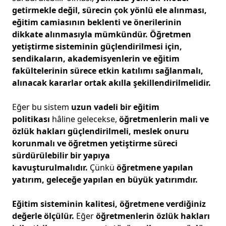
getirmekle değil, sürecin çok yönlü ele alınması,
eğitim camiasının beklenti ve önerilerinin
dikkate alınmasıyla mümkündür.
Öğretmen
yetiştirme sisteminin güçlendirilmesi için,
sendikaların, akademisyenlerin ve eğitim
fakültelerinin sürece etkin katılımı sağlanmalı,
alınacak kararlar ortak akılla şekillendirilmelidir.
Eğer bu sistem
uzun vadeli bir eğitim
politikası
hâline gelecekse,
öğretmenlerin mali ve
özlük hakları güçlendirilmeli, meslek onuru
korunmalı ve öğretmen yetiştirme süreci
sürdürülebilir bir yapıya
kavuşturulmalıdır.
Çünkü
öğretmene yapılan
yatırım, geleceğe yapılan en büyük yatırımdır.
Eğitim sisteminin kalitesi, öğretmene verdiğiniz
değerle ölçülür.
Eğer
öğretmenlerin özlük hakları