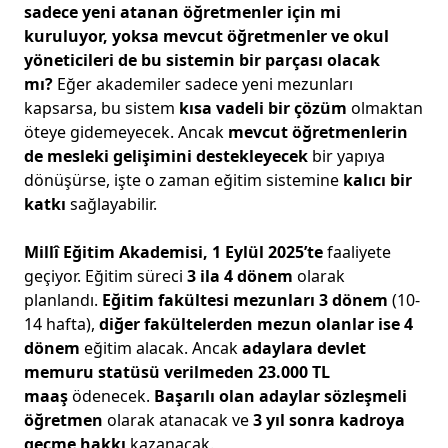
sadece yeni atanan öğretmenler için mi
kuruluyor, yoksa mevcut öğretmenler ve okul
yöneticileri de bu sistemin bir parçası olacak
mı?
Eğer akademiler sadece yeni mezunları
kapsarsa, bu sistem
kısa vadeli bir çözüm
olmaktan
öteye gidemeyecek. Ancak
mevcut öğretmenlerin
de mesleki gelişimini destekleyecek
bir yapıya
dönüşürse, işte o zaman eğitim sistemine
kalıcı bir
katkı
sağlayabilir.
Millî Eğitim Akademisi, 1 Eylül 2025’te
faaliyete
geçiyor. Eğitim süreci
3 ila 4 dönem
olarak
planlandı.
Eğitim fakültesi mezunları 3 dönem
(10-
14 hafta),
diğer fakültelerden mezun olanlar ise 4
dönem
eğitim alacak. Ancak
adaylara devlet
memuru statüsü verilmeden 23.000 TL
maaş
ödenecek.
Başarılı olan adaylar sözleşmeli
öğretmen
olarak atanacak ve
3 yıl sonra kadroya
geçme hakkı
kazanacak.