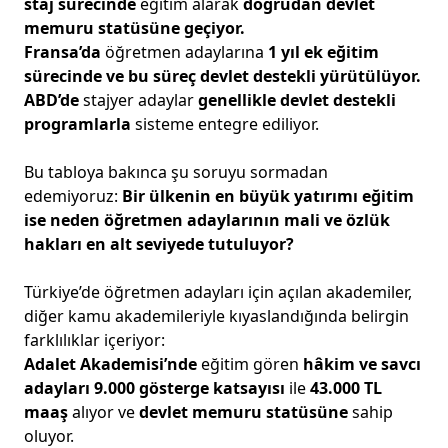
staj sürecinde
eğitim alarak
doğrudan devlet
memuru statüsüne geçiyor.
Fransa’da
öğretmen adaylarına
1 yıl ek eğitim
sürecinde ve bu süreç devlet destekli yürütülüyor.
ABD’de
stajyer adaylar
genellikle devlet destekli
programlarla
sisteme entegre ediliyor.
Bu tabloya bakınca şu soruyu sormadan
edemiyoruz:
Bir ülkenin en büyük yatırımı eğitim
ise neden öğretmen adaylarının mali ve özlük
hakları en alt seviyede tutuluyor?
Türkiye’de öğretmen adayları için açılan akademiler,
diğer kamu akademileriyle kıyaslandığında belirgin
farklılıklar içeriyor:
Adalet Akademisi’nde
eğitim gören
hâkim ve savcı
adayları
9.000 gösterge katsayısı
ile
43.000 TL
maaş
alıyor ve
devlet memuru statüsüne
sahip
oluyor.