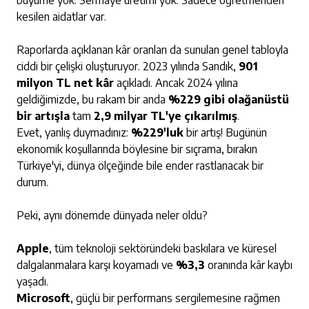
büyüme yok. Sermaye üretimi yok. Sadece öğretmenden
kesilen aidatlar var.
Raporlarda açıklanan kâr oranları da sunulan genel tabloyla
ciddi bir çelişki oluşturuyor. 2023 yılında Sandık,
901
milyon TL net kâr
açıkladı. Ancak 2024 yılına
geldiğimizde, bu rakam bir anda
%229 gibi olağanüstü
bir artışla
tam
2,9 milyar TL'ye çıkarılmış
.
Evet, yanlış duymadınız:
%229'luk
bir artış! Bugünün
ekonomik koşullarında böylesine bir sıçrama, bırakın
Türkiye'yi, dünya ölçeğinde bile ender rastlanacak bir
durum.
Peki, aynı dönemde dünyada neler oldu?
Apple
, tüm teknoloji sektöründeki baskılara ve küresel
dalgalanmalara karşı koyamadı ve
%3,3
oranında kâr kaybı
yaşadı.
Microsoft
, güçlü bir performans sergilemesine rağmen