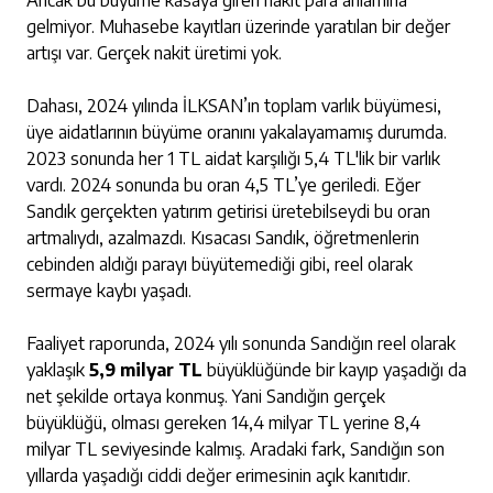
Ancak bu büyüme kasaya giren nakit para anlamına
gelmiyor. Muhasebe kayıtları üzerinde yaratılan bir değer
artışı var. Gerçek nakit üretimi yok.
Dahası, 2024 yılında İLKSAN’ın toplam varlık büyümesi,
üye aidatlarının büyüme oranını yakalayamamış durumda.
2023 sonunda her 1 TL aidat karşılığı 5,4 TL'lik bir varlık
vardı. 2024 sonunda bu oran 4,5 TL’ye geriledi. Eğer
Sandık gerçekten yatırım getirisi üretebilseydi bu oran
artmalıydı, azalmazdı. Kısacası Sandık, öğretmenlerin
cebinden aldığı parayı büyütemediği gibi, reel olarak
sermaye kaybı yaşadı.
Faaliyet raporunda, 2024 yılı sonunda Sandığın reel olarak
yaklaşık
5,9 milyar TL
büyüklüğünde bir kayıp yaşadığı da
net şekilde ortaya konmuş. Yani Sandığın gerçek
büyüklüğü, olması gereken 14,4 milyar TL yerine 8,4
milyar TL seviyesinde kalmış. Aradaki fark, Sandığın son
yıllarda yaşadığı ciddi değer erimesinin açık kanıtıdır.