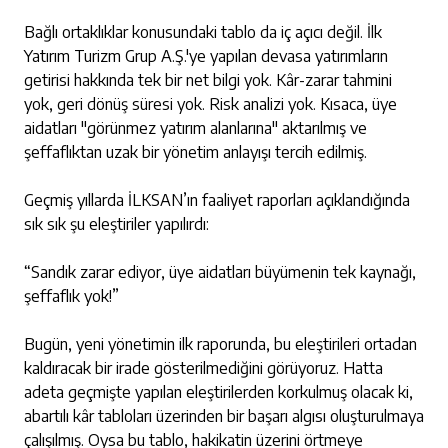
Bağlı ortaklıklar konusundaki tablo da iç açıcı değil. İlk
Yatırım Turizm Grup A.Ş.'ye yapılan devasa yatırımların
getirisi hakkında tek bir net bilgi yok. Kâr-zarar tahmini
yok, geri dönüş süresi yok. Risk analizi yok. Kısaca, üye
aidatları "görünmez yatırım alanlarına" aktarılmış ve
şeffaflıktan uzak bir yönetim anlayışı tercih edilmiş.
Geçmiş yıllarda İLKSAN’ın faaliyet raporları açıklandığında
sık sık şu eleştiriler yapılırdı:
“Sandık zarar ediyor, üye aidatları büyümenin tek kaynağı,
şeffaflık yok!”
Bugün, yeni yönetimin ilk raporunda, bu eleştirileri ortadan
kaldıracak bir irade gösterilmediğini görüyoruz. Hatta
adeta geçmişte yapılan eleştirilerden korkulmuş olacak ki,
abartılı kâr tabloları üzerinden bir başarı algısı oluşturulmaya
çalışılmış. Oysa bu tablo, hakikatin üzerini örtmeye