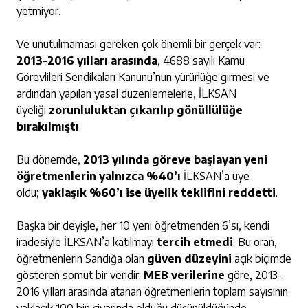
yetmiyor.
Ve unutulmaması gereken çok önemli bir gerçek var:
2013-2016 yılları arasında
, 4688 sayılı Kamu
Görevlileri Sendikaları Kanunu’nun yürürlüğe girmesi ve
ardından yapılan yasal düzenlemelerle, İLKSAN
üyeliği
zorunluluktan çıkarılıp gönüllülüğe
bırakılmıştı
.
Bu dönemde,
2013 yılında göreve başlayan yeni
öğretmenlerin yalnızca %40’ı
İLKSAN’a üye
oldu;
yaklaşık %60’ı ise üyelik teklifini reddetti
.
Başka bir deyişle, her 10 yeni öğretmenden 6’sı, kendi
iradesiyle İLKSAN’a katılmayı
tercih etmedi
. Bu oran,
öğretmenlerin Sandığa olan
güven düzeyini
açık biçimde
gösteren somut bir veridir.
MEB verilerine
göre, 2013-
2016 yılları arasında atanan öğretmenlerin toplam sayısının