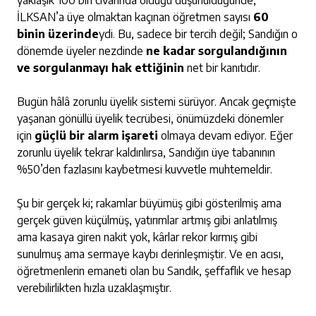
yaklaşık 100 bin civarında olduğu düşünüldüğünde,
İLKSAN’a üye olmaktan kaçınan öğretmen sayısı
60
binin üzerinde
ydi. Bu, sadece bir tercih değil; Sandığın o
dönemde üyeler nezdinde
ne kadar sorgulandığının
ve sorgulanmayı hak ettiğinin
net bir kanıtıdır.
Bugün hâlâ zorunlu üyelik sistemi sürüyor. Ancak geçmişte
yaşanan gönüllü üyelik tecrübesi, önümüzdeki dönemler
için
güçlü bir alarm işareti
olmaya devam ediyor. Eğer
zorunlu üyelik tekrar kaldırılırsa, Sandığın üye tabanının
%50’den fazlasını kaybetmesi kuvvetle muhtemeldir.
Şu bir gerçek ki; rakamlar büyümüş gibi gösterilmiş ama
gerçek güven küçülmüş, yatırımlar artmış gibi anlatılmış
ama kasaya giren nakit yok, kârlar rekor kırmış gibi
sunulmuş ama sermaye kaybı derinleşmiştir. Ve en acısı,
öğretmenlerin emaneti olan bu Sandık, şeffaflık ve hesap
verebilirlikten hızla uzaklaşmıştır.