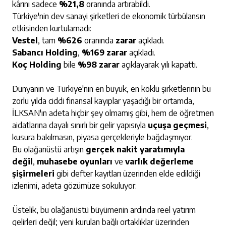
kârını sadece
%21,8
oranında artırabildi.
Türkiye'nin dev sanayi şirketleri de ekonomik türbülansın
etkisinden kurtulamadı:
Vestel
, tam
%626
oranında
zarar
açıkladı.
Sabancı Holding
,
%169 zarar
açıkladı.
Koç Holding
bile
%98 zarar
açıklayarak yılı kapattı.
Dünyanın ve Türkiye'nin en büyük, en köklü şirketlerinin bu
zorlu yılda ciddi finansal kayıplar yaşadığı bir ortamda,
İLKSAN'ın adeta hiçbir şey olmamış gibi, hem de öğretmen
aidatlarına dayalı sınırlı bir gelir yapısıyla
uçuşa geçmesi
,
kusura bakılmasın, piyasa gerçekleriyle bağdaşmıyor.
Bu olağanüstü artışın
gerçek nakit yaratımıyla
değil
,
muhasebe oyunları
ve
varlık değerleme
şişirmeleri
gibi defter kayıtları üzerinden elde edildiği
izlenimi, adeta gözümüze sokuluyor.
Üstelik, bu olağanüstü büyümenin ardında reel yatırım
gelirleri değil; yeni kurulan bağlı ortaklıklar üzerinden