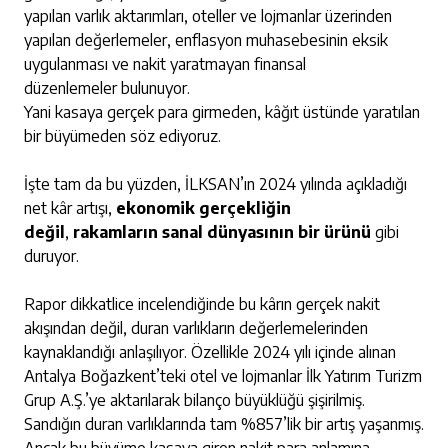
yapılan varlık aktarımları, oteller ve lojmanlar üzerinden
yapılan değerlemeler, enflasyon muhasebesinin eksik
uygulanması ve nakit yaratmayan finansal
düzenlemeler bulunuyor.
Yani kasaya gerçek para girmeden, kâğıt üstünde yaratılan
bir büyümeden söz ediyoruz.
İşte tam da bu yüzden, İLKSAN’ın 2024 yılında açıkladığı
net kâr artışı,
ekonomik gerçekliğin
değil
,
rakamların sanal dünyasının bir ürünü
gibi
duruyor.
Rapor dikkatlice incelendiğinde bu kârın gerçek nakit
akışından değil, duran varlıkların değerlemelerinden
kaynaklandığı anlaşılıyor. Özellikle 2024 yılı içinde alınan
Antalya Boğazkent’teki otel ve lojmanlar İlk Yatırım Turizm
Grup A.Ş.’ye aktarılarak bilanço büyüklüğü şişirilmiş.
Sandığın duran varlıklarında tam %857’lik bir artış yaşanmış.