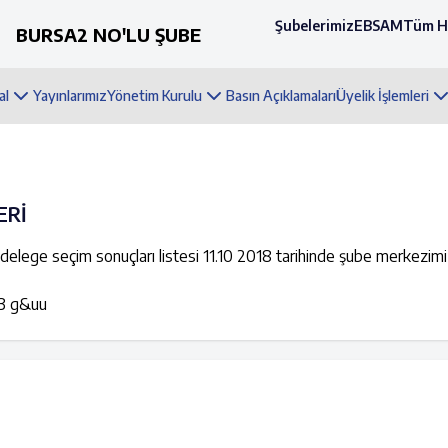
Şubelerimiz
EBSAM
Tüm H
BURSA2 NO'LU ŞUBE
al
Yayınlarımız
Yönetim Kurulu
Basın Açıklamaları
Üyelik İşlemleri
ERİ
 delege seçim sonuçları listesi 11.10 2018 tarihinde şube merkezim
i 3 g&uu