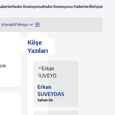
aberler
Kadın Komisyonu
Kadın Komisyonu Haberleri
İletişim
İnteraktif Medya
Köşe
Yazıları
izde
Erkan
SUVEYDAS
Selam ile