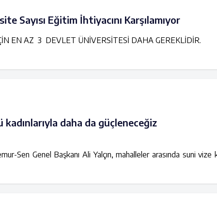
ite Sayısı Eğitim İhtiyacını Karşılamıyor
İÇİN EN AZ 3 DEVLET ÜNİVERSİTESİ DAHA GEREKLİDİR.
ü kadınlarıyla daha da güçleneceğiz
ur-Sen Genel Başkanı Ali Yalçın, mahalleler arasında suni vize kr