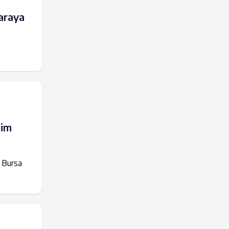
 araya
şim
l Bursa