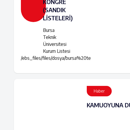
KONGRE
(SANDIK
LİSTELERİ)
Bursa
Teknik
Üniversitesi
Kurum Listesi
/ebs_files/files/dosya/bursa%20te
Haber
KAMUOYUNA DU