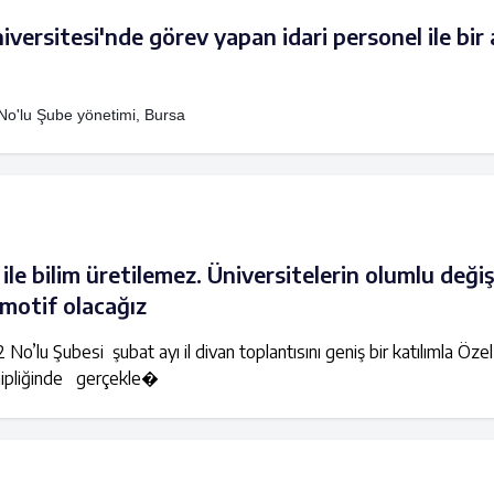
versitesi'nde görev yapan idari personel ile bir
No'lu Şube yönetimi, Bursa
ile bilim üretilemez. Üniversitelerin olumlu deği
omotif olacağız
 No’lu Şubesi şubat ayı il divan toplantısını geniş bir katılımla Öze
ahipliğinde gerçekle�