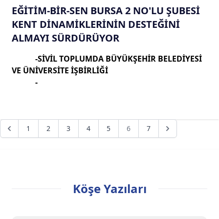
EĞİTİM-BİR-SEN BURSA 2 NO'LU ŞUBESİ
KENT DİNAMİKLERİNİN DESTEĞİNİ
ALMAYI SÜRDÜRÜYOR
-SİVİL TOPLUMDA BÜYÜKŞEHİR BELEDİYESİ
VE ÜNİVERSİTE İŞBİRLİĞİ
-
1
2
3
4
5
6
7
Köşe Yazıları