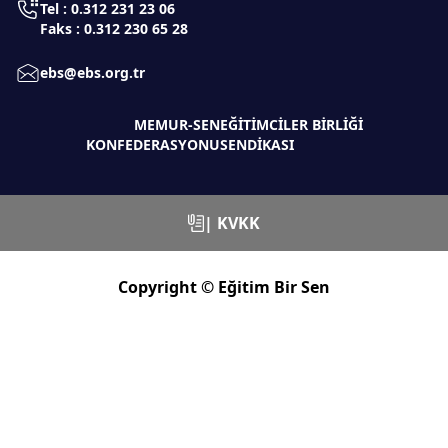
Tel : 0.312 231 23 06
Faks : 0.312 230 65 28
ebs@ebs.org.tr
MEMUR-SEN
EĞİTİMCİLER BİRLİĞİ
KONFEDERASYONU
SENDİKASI
| KVKK
Copyright © Eğitim Bir Sen