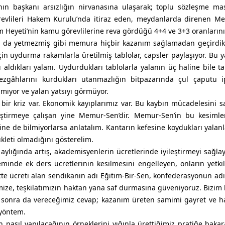
ın başkanı arsızlığın nirvanasına ulaşarak; toplu sözleşme ma
evlileri Hakem Kurulu’nda itiraz eden, meydanlarda direnen M
em Heyeti’nin kamu görevlilerine reva gördüğü 4+4 ve 3+3 oranları
 da yetmezmiş gibi memura hiçbir kazanım sağlamadan geçirdikl
çin uydurma rakamlarla üretilmiş tablolar, capsler paylaşıyor. Bu y
aldıkları yalanı. Uydurdukları tablolarla yalanın üç haline bile t
 tezgâhlarını kurdukları utanmazlığın bitpazarında çul çaputu 
mıyor ve yalan yatsıyı görmüyor.
bir kriz var. Ekonomik kayıplarımız var. Bu kaybın mücadelesini 
leştirmeye çalışan yine Memur-Sen’dir. Memur-Sen’in bu kesiml
ine de bilmiyorlarsa anlatalım. Kantarın kefesine koydukları yalanl
ıkleti olmadığını gösterelim.
aylığında artış, akademisyenlerin ücretlerinde iyileştirmeyi sağla
inde ek ders ücretlerinin kesilmesini engelleyen, onların yetki
te ücreti alan sendikanın adı Eğitim-Bir-Sen, konfederasyonun a
imize, teşkilatımızın haktan yana saf durmasına güveniyoruz. Bizim 
onra da vereceğimiz cevap; kazanım üreten samimi gayret ve ha
 yöntem.
n nasıl yapılacağının örneklerini yığınla ürettiğimiz pratiğe baka