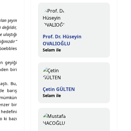
lan şeyin
 değildir,
e ulaştığı
Prof. Dr. Hüseyin
iğinizdir”
OVALIOĞLU
Goebbles
Selam ile
en geyiği
nden biri
ştı. Bu,
Çetin GÜLTEN
de barış
Selam ile
si mümkün
enzer bir
 hedefini
o ki bazı