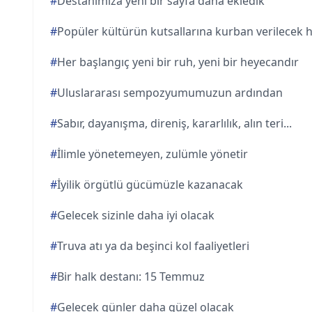
#
Destanımıza yeni bir sayfa daha ekledik
#
Popüler kültürün kutsallarına kurban verilecek 
#
Her başlangıç yeni bir ruh, yeni bir heyecandır
#
Uluslararası sempozyumumuzun ardından
#
Sabır, dayanışma, direniş, kararlılık, alın teri...
#
İlimle yönetemeyen, zulümle yönetir
#
İyilik örgütlü gücümüzle kazanacak
#
Gelecek sizinle daha iyi olacak
#
Truva atı ya da beşinci kol faaliyetleri
#
Bir halk destanı: 15 Temmuz
#
Gelecek günler daha güzel olacak