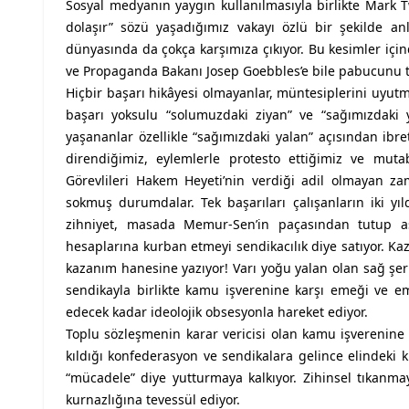
Sosyal medyanın yaygın kullanılmasıyla birlikte Mark T
dolaşır” sözü yaşadığımız vakayı özlü bir şekilde an
dünyasında da çokça karşımıza çıkıyor. Bu kesimler iç
ve Propaganda Bakanı Josep Goebbles’e bile pabucunu te
Hiçbir başarı hikâyesi olmayanlar, müntesiplerini uyut
başarı yoksulu “solumuzdaki ziyan” ve “sağımızdaki
yaşananlar özellikle “sağımızdaki yalan” açısından ibr
direndiğimiz, eylemlerle protesto ettiğimiz ve mu
Görevlileri Hakem Heyeti’nin verdiği adil olmayan z
sokmuş durumdalar. Tek başarıları çalışanların iki y
zihniyet, masada Memur-Sen’in paçasından tutup aş
hesaplarına kurban etmeyi sendikacılık diye satıyor. Ka
kazanım hanesine yazıyor! Varı yoğu yalan olan sağ şeri
sendikayla birlikte kamu işverenine karşı emeği ve 
edecek kadar ideolojik obsesyonla hareket ediyor.
Toplu sözleşmenin karar vericisi olan kamu işverenine 
kıldığı konfederasyon ve sendikalara gelince elindeki 
“mücadele” diye yutturmaya kalkıyor. Zihinsel tıkanmay
kurnazlığına tevessül ediyor.