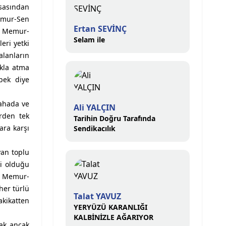
sasından
emur-Sen
Ertan SEVİNÇ
nı Memur-
Selam ile
eri yetki
alanların
akla atma
ipek diye
sahada ve
Ali YALÇIN
erden tek
Tarihin Doğru Tarafında
ara karşı
Sendikacılık
yan toplu
li olduğu
dı Memur-
her türlü
Talat YAVUZ
kikatten
YERYÜZÜ KARANLIĞI
KALBİNİZLE AĞARIYOR
rak ancak