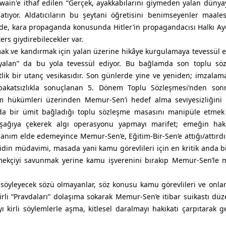
wain'e ithaf edilen “Gerçek, ayakkabılarını giymeden yalan dünya
latıyor. Aldatıcıların bu şeytani öğretisini benimseyenler maal
inde, kara propaganda konusunda Hitler’in propagandacısı Halkı A
rs giydirebilecekler var.
mak ve kandırmak için yalan üzerine hikâye kurgulamaya tevessül et
 yalan” da bu yola tevessül ediyor. Bu bağlamda son toplu sö
etlik bir utanç vesikasıdır. Son günlerde yine ve yeniden; imzalam
tabakatsızlıkla sonuçlanan 5. Dönem Toplu Sözleşmesi’nden so
am hükümleri üzerinden Memur-Sen’i hedef alma seviyesizliğini 
ılda bir ümit bağladığı toplu sözleşme masasını manipüle etme
ağıya çekerek algı operasyonu yapmayı marifet; emeğin hakkı
zanım elde edemeyince Memur-Sen’e, Eğitim-Bir-Sen’e attığı/attırdığ
din müdavimi, masada yani kamu görevlileri için en kritik anda bil
emekçiyi savunmak yerine kamu işverenini bırakıp Memur-Sen’le 
söyleyecek sözü olmayanlar, söz konusu kamu görevlileri ve onları
kirli “Pravdaları” dolaşıma sokarak Memur-Sen’e itibar suikastı dü
ı kirli söylemlerle aşma, kitlesel daralmayı hakikati çarpıtarak g