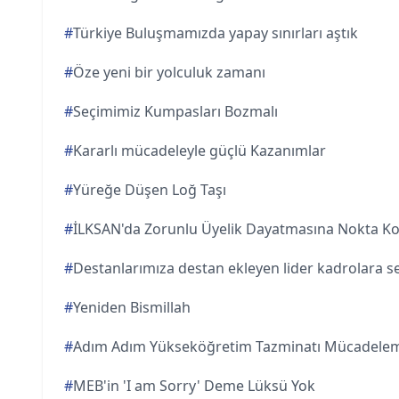
#
Türkiye Buluşmamızda yapay sınırları aştık
#
Öze yeni bir yolculuk zamanı
#
Seçimimiz Kumpasları Bozmalı
#
Kararlı mücadeleyle güçlü Kazanımlar
#
Yüreğe Düşen Loğ Taşı
#
İLKSAN'da Zorunlu Üyelik Dayatmasına Nokta K
#
Destanlarımıza destan ekleyen lider kadrolara s
#
Yeniden Bismillah
#
Adım Adım Yükseköğretim Tazminatı Mücadelem
#
MEB'in 'I am Sorry' Deme Lüksü Yok