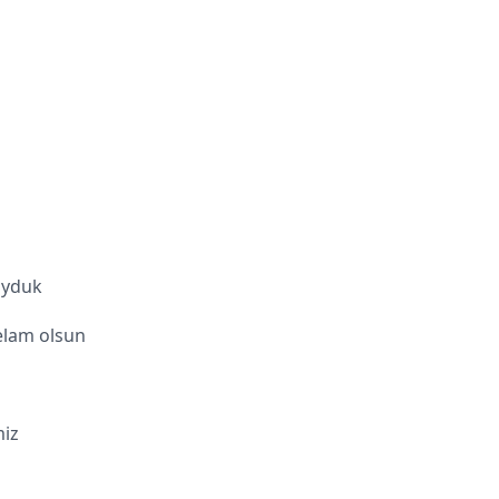
oyduk
elam olsun
iz