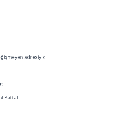
değişmeyen adresiyiz
et
l Battal