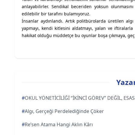
anlayabilirler. Sendikal beceriden yoksun olunmasın
edilebilir bir tarafını bulamıyoruz.
İnsanlar aydınlandı. Artık politbürolarda üretilen alg
yapmayı, kendi kitlesini aldatmayı, yalan ve iftiralarla
hakikat olduğu müddetçe bu oyunlar boşa çıkmaya, geç
Yazar
#
OKUL YÖNETİCİLİĞİ “İKİNCİ GÖREV” DEĞİL, ES
#
Algı, Gerçeği Perdelediğinde Çöker
#
Re’sen Atama Hangi Aklın Kârı