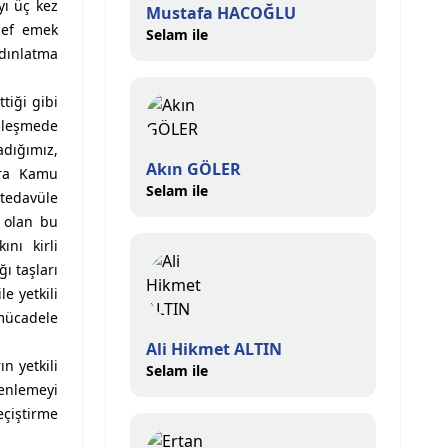
yı üç kez
Mustafa HACOĞLU
esef emek
Selam ile
ydınlatma
tiği gibi
zleşmede
adığımız,
Akın GÖLER
nra Kamu
Selam ile
tedavüle
k olan bu
nı kirli
ı taşları
e yetkili
mücadele
Ali Hikmet ALTIN
n yetkili
Selam ile
zenlemeyi
eçiştirme