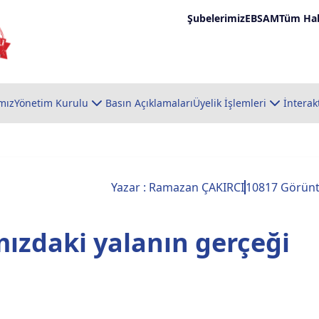
Şubelerimiz
EBSAM
Tüm Hab
mız
Yönetim Kurulu
Basın Açıklamaları
Üyelik İşlemleri
İnterak
Yazar : Ramazan ÇAKIRCI
10817 Görün
ızdaki yalanın gerçeği