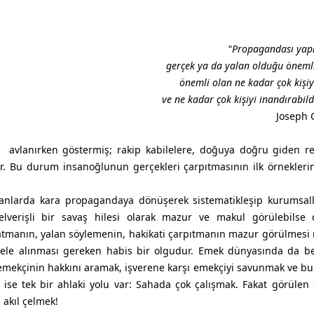
“
Propagandası yapı
gerçek ya da yalan olduğu önemli
önemli olan ne kadar çok kişiy
ve ne kadar çok kişiyi inandırabild
Joseph 
k avlanırken göstermiş; rakip kabilelere, doğuya doğru giden r
tır. Bu durum insanoğlunun gerçekleri çarpıtmasının ilk örnekleri
nlarda kara propagandaya dönüşerek sistematikleşip kurumsalla
lverişli bir savaş hilesi olarak mazur ve makul görülebilse 
datmanın, yalan söylemenin, hakikati çarpıtmanın mazur görülme
 ele alınması gereken habis bir olgudur. Emek dünyasında da b
ı emekçinin hakkını aramak, işverene karşı emekçiyi savunmak ve bu
ise tek bir ahlaki yolu var: Sahada çok çalışmak. Fakat görülen 
 akıl çelmek!