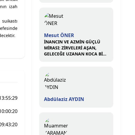
nın izah
 suikastı
kefesinde
Mesut ÖNER
ecektir.
İNANCIN VE AZMİN GÜÇLÜ
MİRASI: ZİRVELERİ AŞAN,
GELECEĞE UZANAN KOCA BİR
ÇINAR
13:55:29
Abdülaziz AYDIN
10:00:20
09:43:20