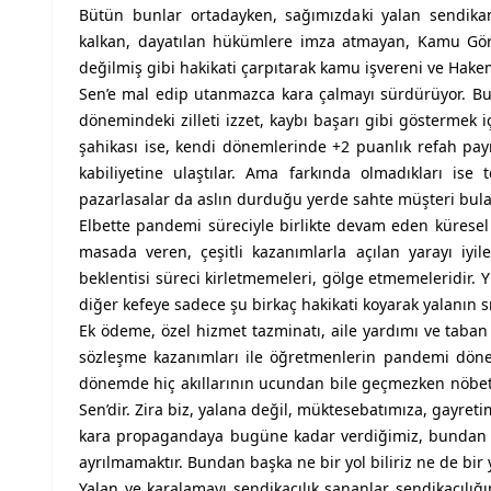
Bütün bunlar ortadayken, sağımızdaki yalan sendikan
kalkan, dayatılan hükümlere imza atmayan, Kamu Gör
değilmiş gibi hakikati çarpıtarak kamu işvereni ve Hak
Sen’e mal edip utanmazca kara çalmayı sürdürüyor. Bu
dönemindeki zilleti izzet, kaybı başarı gibi göstermek i
şahikası ise, kendi dönemlerinde +2 puanlık refah payı 
kabiliyetine ulaştılar. Ama farkında olmadıkları ise
pazarlasalar da aslın durduğu yerde sahte müşteri bula
Elbette pandemi süreciyle birlikte devam eden küresel 
masada veren, çeşitli kazanımlarla açılan yarayı iyi
beklentisi süreci kirletmemeleri, gölge etmemeleridir. Y
diğer kefeye sadece şu birkaç hakikati koyarak yalanın s
Ek ödeme, özel hizmet tazminatı, aile yardımı ve taban 
sözleşme kazanımları ile öğretmenlerin pandemi dönem
dönemde hiç akıllarının ucundan bile geçmezken nöbet
Sen’dir. Zira biz, yalana değil, müktesebatımıza, gayret
kara propagandaya bugüne kadar verdiğimiz, bundan s
ayrılmamaktır. Bundan başka ne bir yol biliriz ne de bir
Yalan ve karalamayı sendikacılık sananlar sendikacılığı