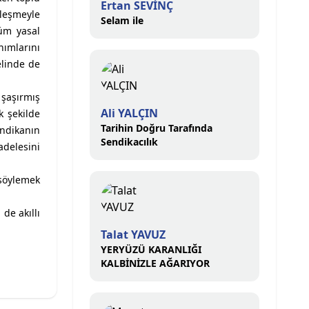
Ertan SEVİNÇ
leşmeyle
Selam ile
tüm yasal
ımlarını
elinde de
 şaşırmış
Ali YALÇIN
k şekilde
Tarihin Doğru Tarafında
endikanın
Sendikacılık
adelesini
 söylemek
de akıllı
Talat YAVUZ
YERYÜZÜ KARANLIĞI
KALBİNİZLE AĞARIYOR