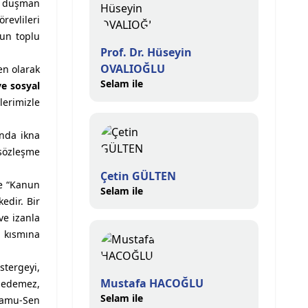
il düşman
evlileri
un toplu
Prof. Dr. Hüseyin
OVALIOĞLU
en olarak
Selam ile
ve sosyal
lerimizle
nda ikna
sözleşme
Çetin GÜLTEN
ze “Kanun
Selam ile
edir. Bir
ve izanla
 kısmına
stergeyi,
Mustafa HACOĞLU
e edemez,
Selam ile
Kamu-Sen