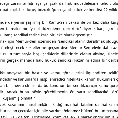
receği zararı anlatmaya çalışsak da hak mücadelesine tehdit ol
ı patolojik bir duruş bozukluğuna şahit olduk ve kendisi 22 yıllık
e de yerini şaşırmış bir Kamu-Sen vakası ile bir kez daha karş
n temsilcisinin ‘yasal düzenleme gerektirir’ diyerek karşı çıkm
Bu utanç sendikal tarihe kara bir leke olarak geçmiştir.
çmak için Memur-Sen üzerinden “sendikal alanı” daraltmak olduğu 
i eleştirecek koz ellerine geçsin diye Memur-Sen eliyle daha a
Bu tutumlarıyla boş içeriklerle dillerinde olanın aksine, sinel
ların gerçek manada hak, hukuk, sendikal kazanım adına bir dertl
kı anayasal bir haktır ve kamu görevlilerini ilgilendiren teklif
edir ve kanunlarda nispi emredici nitelikteki kanun hükümleri ç
 olan bir mevzu olması da bu konunun bir sendikacı için kamu görev
idir. Ancak bunu böyle görebilmenin ön şartı sendikacılığı öz
ı kuşanmış olmaktır.
k kazanımın nasıl imkânlı kıldığımızı hatırlatalım da hafızalar
de burs alan çocuklar için aile yardımı ödenmez hükmü bulunması
ayılı KHK’da toplu sözleşme ikramiyesi 45 TL olarak öngörülmüş i