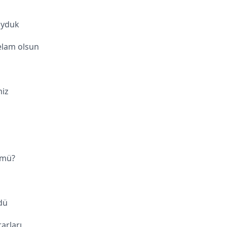
oyduk
elam olsun
iz
 mü?
dü
arları