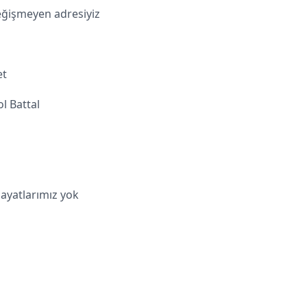
değişmeyen adresiyiz
et
l Battal
hayatlarımız yok