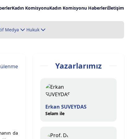
erler
Kadın Komisyonu
Kadın Komisyonu Haberleri
İletişim
tif Medya
Hukuk
Yazarlarımız
tülenme
Erkan SUVEYDAS
Selam ile
şmanın da