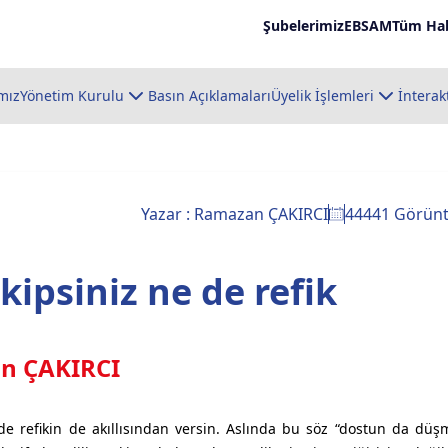
Şubelerimiz
EBSAM
Tüm Hab
mız
Yönetim Kurulu
Basın Açıklamaları
Üyelik İşlemleri
İnterak
Yazar : Ramazan ÇAKIRCI
44441 Görün
kipsiniz ne de refik
n ÇAKIRCI
 de refikin de akıllısından versin. Aslında bu söz “dostun da dü