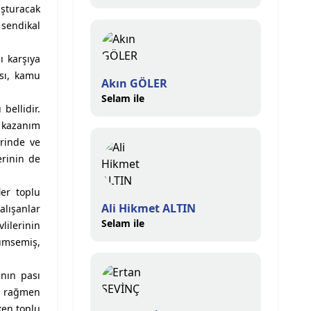
uşturacak
 sendikal
ı karşıya
ası, kamu
Akın GÖLER
Selam ile
bellidir.
z kazanım
erinde ve
erinin de
ler toplu
Ali Hikmet ALTIN
alışanlar
Selam ile
lilerinin
ümsemiş,
ının pası
na rağmen
ken toplu