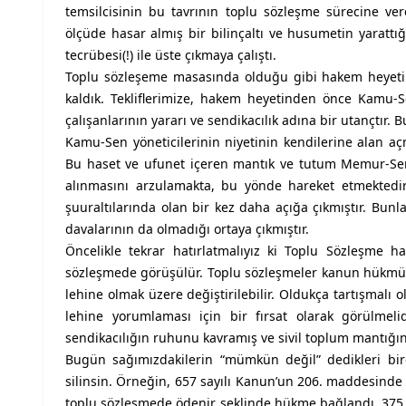
temsilcisinin bu tavrının toplu sözleşme sürecine ve
ölçüde hasar almış bir bilinçaltı ve husumetin yarattığ
tecrübesi(!) ile üste çıkmaya çalıştı.
Toplu sözleşeme masasında olduğu gibi hakem heyetind
kaldık. Tekliflerimize, hakem heyetinden önce Kamu-Se
çalışanlarının yararı ve sendikacılık adına bir utançtır. 
Kamu-Sen yöneticilerinin niyetinin kendilerine alan a
Bu haset ve ufunet içeren mantık ve tutum Memur-Sen’
alınmasını arzulamakta, bu yönde hareket etmektedir. 
şuuraltılarında olan bir kez daha açığa çıkmıştır. Bun
davalarının da olmadığı ortaya çıkmıştır.
Öncelikle tekrar hatırlatmalıyız ki Toplu Sözleşme hak
sözleşmede görüşülür. Toplu sözleşmeler kanun hükmünd
lehine olmak üzere değiştirilebilir. Oldukça tartışmalı
lehine yorumlaması için bir fırsat olarak görülmel
sendikacılığın ruhunu kavramış ve sivil toplum mantığın
Bugün sağımızdakilerin “mümkün değil” dedikleri birço
silinsin. Örneğin, 657 sayılı Kanun’un 206. maddesin
toplu sözleşmede ödenir şeklinde hükme bağlandı. 375 s