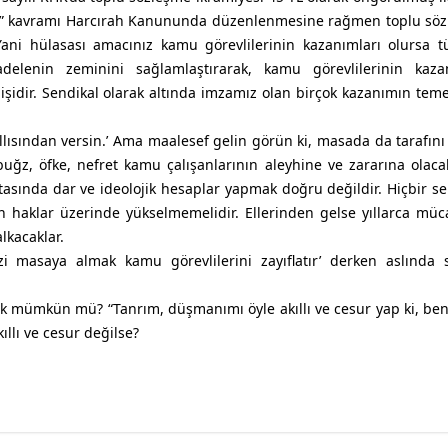
li” kavramı Harcırah Kanununda düzenlenmesine rağmen toplu söz
ani hülasası amacınız kamu görevlilerinin kazanımları olursa 
delenin zeminini sağlamlaştırarak, kamu görevlilerinin kazan
 işidir. Sendikal olarak altında imzamız olan birçok kazanımın tem
kıllısından versin.’ Ama maalesef gelin görün ki, masada da tarafını
uğz, öfke, nefret kamu çalışanlarının aleyhine ve zararına olaca
tasında dar ve ideolojik hesaplar yapmak doğru değildir. Hiçbir s
en haklar üzerinde yükselmemelidir. Ellerinden gelse yıllarca müc
lkacaklar.
zi masaya almak kamu görevlilerini zayıflatır’ derken aslında
 mümkün mü? “Tanrım, düşmanımı öyle akıllı ve cesur yap ki, ben 
llı ve cesur değilse?