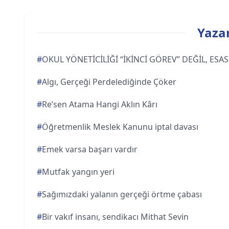
Yazar
#
OKUL YÖNETİCİLİĞİ “İKİNCİ GÖREV” DEĞİL, ES
#
Algı, Gerçeği Perdelediğinde Çöker
#
Re’sen Atama Hangi Aklın Kârı
#
Öğretmenlik Meslek Kanunu iptal davası
#
Emek varsa başarı vardır
#
Mutfak yangın yeri
#
Sağımızdaki yalanın gerçeği örtme çabası
#
Bir vakıf insanı, sendikacı Mithat Sevin