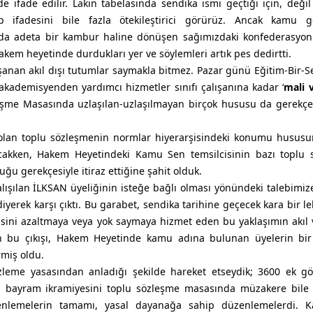
inde ifade edilir. Lakin tabelasında sendika ismi geçtiği için, değ
p ifadesini bile fazla ötekileştirici görürüz. Ancak kamu gör
nda adeta bir kambur haline dönüşen sağımızdaki konfederasyon
kem heyetinde durdukları yer ve söylemleri artık pes dedirtti.
şanan akıl dışı tutumlar saymakla bitmez. Pazar günü Eğitim-Bir-S
ademisyenden yardımcı hizmetler sınıfı çalışanına kadar ‘
mali 
eşme Masasında uzlaşılan-uzlaşılmayan birçok hususu da gerekçe
olan toplu sözleşmenin normlar hiyerarşisindeki konumu hususu
acakken, Hakem Heyetindeki Kamu Sen temsilcisinin bazı toplu 
duğu gerekçesiyle itiraz ettiğine şahit olduk.
alışılan İLKSAN üyeliğinin isteğe bağlı olması yönündeki talebimi
iyerek karşı çıktı. Bu garabet, sendika tarihine geçecek kara bir lek
isini azaltmaya veya yok saymaya hizmet eden bu yaklaşımın akıl 
n bu çıkışı, Hakem Heyetinde kamu adına bulunan üyelerin bir
miş oldu.
özleme yasasından anladığı şekilde hareket etseydik; 3600 ek gö
ini, bayram ikramiyesini toplu sözleşme masasında müzakere bil
enlemelerin tamamı, yasal dayanağa sahip düzenlemelerdi. 