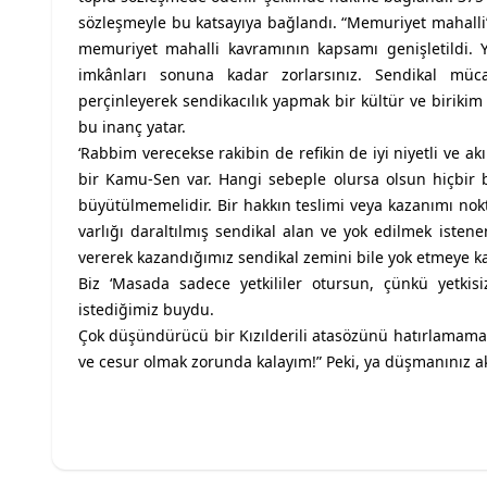
sözleşmeyle bu katsayıya bağlandı. “Memuriyet mahal
memuriyet mahalli kavramının kapsamı genişletildi. Y
imkânları sonuna kadar zorlarsınız. Sendikal müca
perçinleyerek sendikacılık yapmak bir kültür ve birikim
bu inanç yatar.
‘Rabbim verecekse rakibin de refikin de iyi niyetli ve a
bir Kamu-Sen var. Hangi sebeple olursa olsun hiçbir b
büyütülmemelidir. Bir hakkın teslimi veya kazanımı nok
varlığı daraltılmış sendikal alan ve yok edilmek isten
vererek kazandığımız sendikal zemini bile yok etmeye ka
Biz ‘Masada sadece yetkililer otursun, çünkü yetkisi
istediğimiz buydu.
Çok düşündürücü bir Kızılderili atasözünü hatırlamamak
ve cesur olmak zorunda kalayım!” Peki, ya düşmanınız akı