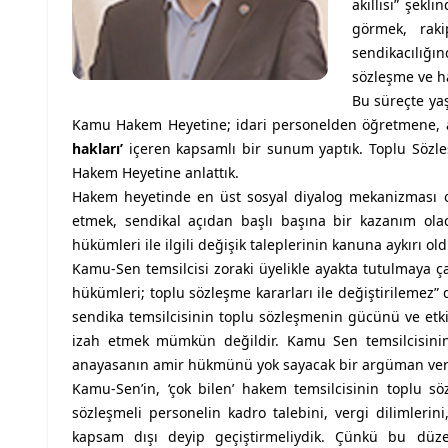
akıllısı” şekl
görmek, raki
sendikacılığı
sözleşme ve ha
Bu süreçte ya
Kamu Hakem Heyetine; idari personelden öğretmene, ak
hakları’
içeren kapsamlı bir sunum yaptık. Toplu Sözl
Hakem Heyetine anlattık.
Hakem heyetinde en üst sosyal diyalog mekanizması 
etmek, sendikal açıdan başlı başına bir kazanım ol
hükümleri ile ilgili değişik taleplerinin kanuna aykırı ol
Kamu-Sen temsilcisi zoraki üyelikle ayakta tutulmaya ç
hükümleri; toplu sözleşme kararları ile değiştirilemez” d
sendika temsilcisinin toplu sözleşmenin gücünü ve etk
izah etmek mümkün değildir. Kamu Sen temsilcisini
anayasanın amir hükmünü yok sayacak bir argüman ver
Kamu-Sen’in, ‘çok bilen’ hakem temsilcisinin toplu s
sözleşmeli personelin kadro talebini, vergi dilimler
kapsam dışı deyip geçiştirmeliydik. Çünkü bu düz