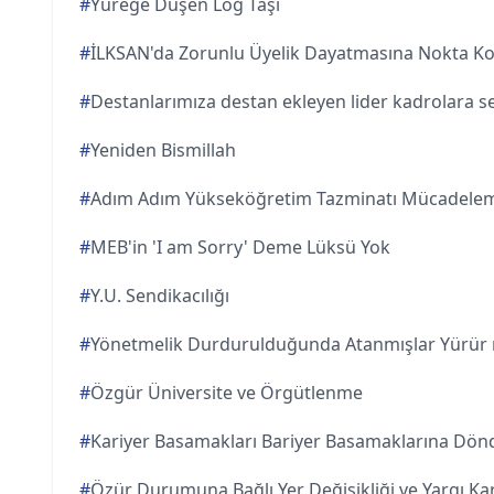
#
Yüreğe Düşen Loğ Taşı
#
İLKSAN'da Zorunlu Üyelik Dayatmasına Nokta K
#
Destanlarımıza destan ekleyen lider kadrolara s
#
Yeniden Bismillah
#
Adım Adım Yükseköğretim Tazminatı Mücadelem
#
MEB'in 'I am Sorry' Deme Lüksü Yok
#
Y.U. Sendikacılığı
#
Yönetmelik Durdurulduğunda Atanmışlar Yürür
#
Özgür Üniversite ve Örgütlenme
#
Kariyer Basamakları Bariyer Basamaklarına Dön
#
Özür Durumuna Bağlı Yer Değişikliği ve Yargı Kar