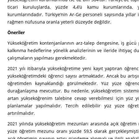
ticari kuruluşlarda, yüzde 4,4’ü kamu kurumlarında, 
kurumlarındadır. Türkiye’nin Ar-Ge personeli sayısında yıllar 
rağmen nüfusuna oranla yeterli düzeyde değildir.
Öneriler
Yükseköğretim kontenjanlarının arz-talep dengesine, iş gücü p
kalkınma hedeflerine yönelik analizlerinin ve ileride ihtiyaç
çalışmaların yapılması gerekmektedir.
2021 yılı itibarıyla yükseköğretime yeni kayıt yaptıran öğren
yükseköğretimdeki öğrenci sayısı artmaktadır. Ancak bu artış
öğretimden kaynaklandığı görülmektedir. Yüz yüze öğrenci
durağanlaşma mevcuttur. Bu nedenle, yükseköğretim sistemin
artan yükseköğrenim talebine cevap verebilmesi için yüz y
planlamalar yapılmalıdır. Tercih edilebilir yüz yüze öğre
artırılmalıdır.
2021 yılında yükseköğretim mezunları arasında açık öğretim
yüze öğretim mezunu oranı yüzde 59,5 olarak gerçekleşmiştir
açık öğretimin payının artışı gündeme alınmalı ve ilgili analizl