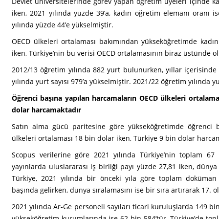
Devlet üniversitelerinde görev yapan öğretim üyeleri içinde k
iken, 2021 yılında yüzde 39’a, kadın öğretim elemanı oranı i
yılında yüzde 44’e yükselmiştir.
OECD ülkeleri ortalaması bakımından yükseköğretimde kadın
iken, Türkiye’nin bu verisi OECD ortalamasının biraz üstünde ol
2012/13 öğretim yılında 882 yurt bulunurken, yıllar içerisinde 
yılında yurt sayısı 979’a yükselmiştir. 2021/22 öğretim yılında 
Öğrenci başına yapılan harcamaların OECD ülkeleri ortalamas
dolar harcamaktadır
Satın alma gücü paritesine göre yükseköğretimde öğrenci 
ülkeleri ortalaması 18 bin dolar iken, Türkiye 9 bin dolar harc
Scopus verilerine göre 2021 yılında Türkiye’nin toplam 67
yayınlarda uluslararası iş birliği payı yüzde 27,81 iken, dünya 
Türkiye, 2021 yılında bir önceki yıla göre toplam doküman s
başında gelirken, dünya sıralamasını ise bir sıra artırarak 17. 
2021 yılında Ar-Ge personeli sayıları ticari kuruluşlarda 149 b
yükseköğretim kurumlarında ise 62 bin 584’tür. Türkiye’de top