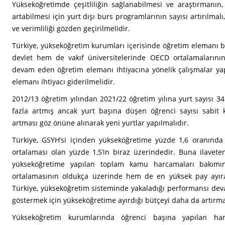
Yükseköğretimde çeşitliliğin sağlanabilmesi ve araştırmanın,
artabilmesi için yurt dışı burs programlarının sayısı artırılmal
ve verimliliği gözden geçirilmelidir.
Türkiye, yükseköğretim kurumları içerisinde öğretim elemanı 
devlet hem de vakıf üniversitelerinde OECD ortalamalarını
devam eden öğretim elemanı ihtiyacına yönelik çalışmalar yap
elemanı ihtiyacı giderilmelidir.
2012/13 öğretim yılından 2021/22 öğretim yılına yurt sayısı 34
fazla artmış ancak yurt başına düşen öğrenci sayısı sabit ka
artması göz önüne alınarak yeni yurtlar yapılmalıdır.
Türkiye, GSYH’si içinden yükseköğretime yüzde 1,6 oranında
ortalaması olan yüzde 1,5’in biraz üzerindedir. Buna ilavete
yükseköğretime yapılan toplam kamu harcamaları bakım
ortalamasının oldukça üzerinde hem de en yüksek pay ayıran
Türkiye, yükseköğretim sisteminde yakaladığı performansı dev
göstermek için yükseköğretime ayırdığı bütçeyi daha da artırma
Yükseköğretim kurumlarında öğrenci başına yapılan harca