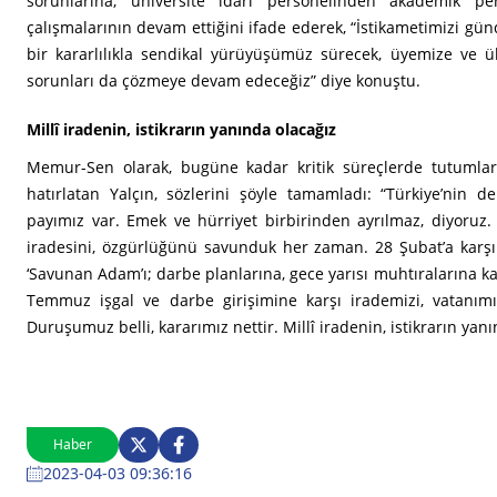
sorunlarına, üniversite idari personelinden akademik p
çalışmalarının devam ettiğini ifade ederek, “İstikametimizi g
bir kararlılıkla sendikal yürüyüşümüz sürecek, üyemize ve 
sorunları da çözmeye devam edeceğiz” diye konuştu.
Millî iradenin, istikrarın yanında olacağız
Memur-Sen olarak, bugüne kadar kritik süreçlerde tutumla
hatırlatan Yalçın, sözlerini şöyle tamamladı: “Türkiye’nin
payımız var. Emek ve hürriyet birbirinden ayrılmaz, diyoruz. 
iradesini, özgürlüğünü savunduk her zaman. 28 Şubat’a karşı t
‘Savunan Adam’ı; darbe planlarına, gece yarısı muhtıralarına kar
Temmuz işgal ve darbe girişimine karşı irademizi, vatanımız
Duruşumuz belli, kararımız nettir. Millî iradenin, istikrarın yanı
Haber
2023-04-03 09:36:16