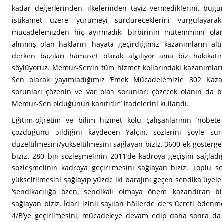
kadar değerlerinden, ilkelerinden taviz vermediklerini, bugü
istikamet üzere yürümeyi sürdüreceklerini vurgulayar
mücadelemizden hiç ayırmadık, birbirinin mütemmimi ola
alınmış olan hakların, hayata geçirdiğimiz ‘kazanımların alt
derken bazıları hamaset olarak algılıyor ama biz hakikati
söylüyoruz. Memur-Sen’in tüm hizmet kollarındaki kazanımları
Sen olarak yayımladığımız ‘Emek Mücadelemizle 802 Kazanı
sorunları çözenin ve var olan sorunları çözecek olanın da 
Memur-Sen olduğunun kanıtıdır” ifadelerini kullandı.
Eğitim-öğretim ve bilim hizmet kolu çalışanlarının ‘nöbete
çözdüğünü bildiğini kaydeden Yalçın, sözlerini şöyle sür
düzeltilmesini/yükseltilmesini sağlayan biziz. 3600 ek gösterge
biziz. 280 bin sözleşmelinin 2011’de kadroya geçişini sağlad
sözleşmelinin kadroya geçirilmesini sağlayan biziz. Toplu sö
yükseltilmesini sağlayıp yüzde iki barajını geçen sendika üyel
‘sendikacılığa özen, sendikalı olmaya önem’ kazandıran bizi
sağlayan biziz. İdari izinli sayılan hâllerde ders ücreti ödenme
4/B’ye geçirilmesini, mücadeleye devam edip daha sonra da 