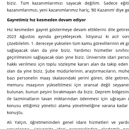
biziz. Tüm kazanımlarımızı sayacak değilim. Sadece eği
kazanımlarımızı, yeni kazanımlarımız hariç, ‘80 Kazanım’ diye ge
Gayretimiz hız kesmeden devam ediyor
Hız kesmeden gayret göstermeye devam ettiklerini dile getire
2023 Ağustos ayında gerçekleşecek. İstiyoruz ki acil sor
çözebilelim. 1. dereceye yükselen tüm kamu görevlilerinin ek gö
sağlayacak olan da yine biziz. Yardımcı hizmetler sınıfını
geçirilmesini sağlayacak olan yine biziz. Üniversite idari pers
hakkı verilmesi için toplu sözleşme kararı alan da takip eden
olan da yine biziz. Şube müdürlerinin, araştırmacıların, mühe
bazı personelin maaş skalasındaki yerini gören, dile getiren
memuru maaşının yükseltilmesi için oransal değil seyyane
bulunan, bunun peşini bırakmayan da biziz. Deprem bölgesinde
ile tazminatların tavan miktarından ödenmesi için uğraşan d
konusu ettiğimiz yönetici atama yönetmeliğine varana kadar 
konuştu.
Ali Yalçın, öğretmeninden genel idare hizmetleri ve yardım