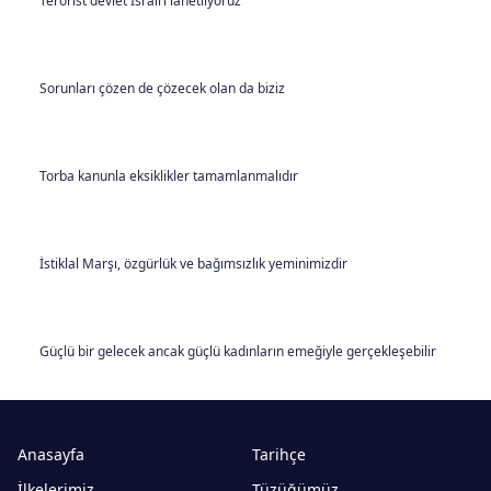
Terörist devlet İsrail’i lanetliyoruz
Sorunları çözen de çözecek olan da biziz
Torba kanunla eksiklikler tamamlanmalıdır
İstiklal Marşı, özgürlük ve bağımsızlık yeminimizdir
Güçlü bir gelecek ancak güçlü kadınların emeğiyle gerçekleşebilir
Anasayfa
Tarihçe
İlkelerimiz
Tüzüğümüz