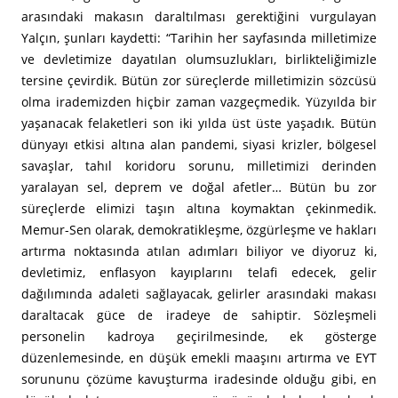
arasındaki makasın daraltılması gerektiğini vurgulayan
Yalçın, şunları kaydetti: “Tarihin her sayfasında milletimize
ve devletimize dayatılan olumsuzlukları, birlikteliğimizle
tersine çevirdik. Bütün zor süreçlerde milletimizin sözcüsü
olma irademizden hiçbir zaman vazgeçmedik. Yüzyılda bir
yaşanacak felaketleri son iki yılda üst üste yaşadık. Bütün
dünyayı etkisi altına alan pandemi, siyasi krizler, bölgesel
savaşlar, tahıl koridoru sorunu, milletimizi derinden
yaralayan sel, deprem ve doğal afetler… Bütün bu zor
süreçlerde elimizi taşın altına koymaktan çekinmedik.
Memur-Sen olarak, demokratikleşme, özgürleşme ve hakları
artırma noktasında atılan adımları biliyor ve diyoruz ki,
devletimiz, enflasyon kayıplarını telafi edecek, gelir
dağılımında adaleti sağlayacak, gelirler arasındaki makası
daraltacak güce de iradeye de sahiptir. Sözleşmeli
personelin kadroya geçirilmesinde, ek gösterge
düzenlemesinde, en düşük emekli maaşını artırma ve EYT
sorununu çözüme kavuşturma iradesinde olduğu gibi, en