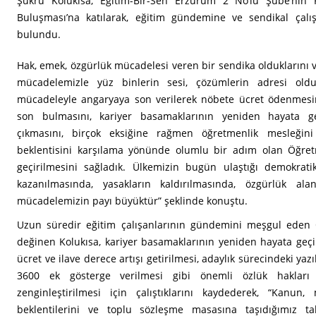
Şükrü Kolukısa, Eğitim-Bir-Sen Erzurum 2 No’lu Şube’nin 
Buluşması’na katılarak, eğitim gündemine ve sendikal çalış
bulundu.
Hak, emek, özgürlük mücadelesi veren bir sendika olduklarını v
mücadelemizle yüz binlerin sesi, çözümlerin adresi oldu
mücadeleyle angaryaya son verilerek nöbete ücret ödenmesini,
son bulmasını, kariyer basamaklarının yeniden hayata ge
çıkmasını, birçok eksiğine rağmen öğretmenlik mesleğin
beklentisini karşılama yönünde olumlu bir adım olan Öğre
geçirilmesini sağladık. Ülkemizin bugün ulaştığı demokrati
kazanılmasında, yasakların kaldırılmasında, özgürlük alan
mücadelemizin payı büyüktür” şeklinde konuştu.
Uzun süredir eğitim çalışanlarının gündemini meşgul eden
değinen Kolukısa, kariyer basamaklarının yeniden hayata geç
ücret ve ilave derece artışı getirilmesi, adaylık sürecindeki yaz
3600 ek gösterge verilmesi gibi önemli özlük hakları
zenginleştirilmesi için çalıştıklarını kaydederek, “Kanun,
beklentilerini ve toplu sözleşme masasına taşıdığımız ta