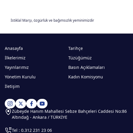
İstiklal Marşı, özgürlük ve bağımsızlık yeminimizdir
Anasayfa
Tarihçe
İlkelerimiz
Tüzüğümüz
Yayınlarımız
Basın Açıklamaları
Yönetim Kurulu
Kadın Komisyonu
İletişim
Zübeyde Hanım Mahallesi Sebze Bahçeleri Caddesi No:86
Altındağ - Ankara / TÜRKİYE
Tel : 0.312 231 23 06