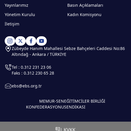
Yayınlarımız
Basın Açıklamaları
Yönetim Kurulu
Kadın Komisyonu
İletişim
Zübeyde Hanım Mahallesi Sebze Bahçeleri Caddesi No:86
Altındağ - Ankara / TÜRKİYE
Tel : 0.312 231 23 06
Faks : 0.312 230 65 28
ebs@ebs.org.tr
MEMUR-SEN
EĞİTİMCİLER BİRLİĞİ
KONFEDERASYONU
SENDİKASI
| KVKK