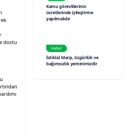
Kamu görevlilerinin
n
ücretlerinde iyileştirme
yapılmalıdır
rek
r
le dostu
Haber
İstiklal Marşı, özgürlük ve
bağımsızlık yeminimizdir
mu
ırtından
 yardımı