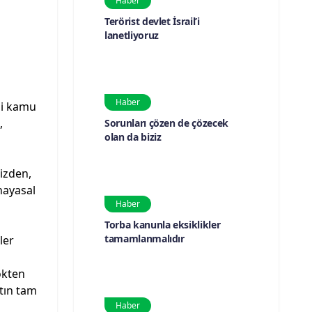
Haber
Terörist devlet İsrail’i
lanetliyoruz
Haber
li kamu
,
Sorunları çözen de çözecek
olan da biziz
izden,
anayasal
Haber
Torba kanunla eksiklikler
tamamlanmalıdır
ler
ökten
tın tam
Haber