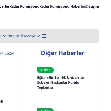
erler
Kadın Komisyonu
Kadın Komisyonu Haberleri
İletişim
ri
İnteraktif Medya
Diğer Haberler
14:55:54
Haber
Eğitim-Bir-Sen 56. Üniversite
Şubeleri Başkanlar Kurulu
Toplantısı
ta