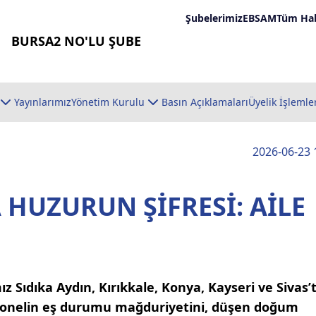
Şubelerimiz
EBSAM
Tüm Hab
BURSA2 NO'LU ŞUBE
Yayınlarımız
Yönetim Kurulu
Basın Açıklamaları
Üyelik İşlemle
2026-06-23 
HUZURUN ŞİFRESİ: AİLE
Sıdıka Aydın, Kırıkkale, Konya, Kayseri ve Sivas’
rsonelin eş durumu mağduriyetini, düşen doğum