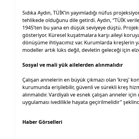
Sıdıka Aydın, TÜİK’in yayımladığı nüfus projeksiyo
tehlikede olduğunu dile getirdi. Aydın, “TÜİK veri
1945’ten bu yana en düşük seviyeye düştü. Projeks
gösteriyor. Küresel kuşatmalara karşı aileyi koru
dönüşüme ihtiyacımız var. Kurumlarda kreşlerin ya
modeller artık lüks değil, devletin geleceği için el
Sosyal ve mali yük ailelerden alınmalıdır
Çalışan annelerin en büyük çıkmazı olan ‘kreş’ k
kurumunda erişilebilir, güvenli ve sürekli kreş hizm
alınmalıdır. Vardiyalı ve esnek çalışan anneler içi
uygulaması ivedilikle hayata geçirilmelidir” şekli
Haber Görselleri