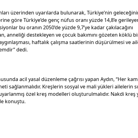
nları üzerinden uyarılarda bulunarak, Türkiye’nin geleceğini
lerine göre Türkiye’de genç nüfus oranı yüzde 14,8’e gerileye
iyonlar bu oranın 2050’de yüzde 9,7’ye kadar çakılacağını
yan, anneliği destekleyen ve çocuk bakımını gözeten köklü bi
ygınlaşması, haftalık çalışma saatlerinin düşürülmesi ve ai
zemdir” dedi.
onusunda acil yasal düzenleme çağrısı yapan Aydın, “Her ka
eti sağlanmalıdır. Kreşlerin sosyal ve mali yükleri ailelerin s
n uyarlanmış özel kreş modelleri oluşturulmalıdır. Nakdi kreş
nde konuştu.