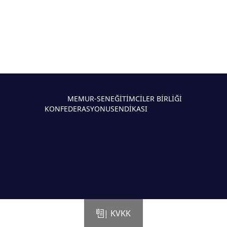
MEMUR-SEN
EĞİTİMCİLER BİRLİĞİ
KONFEDERASYONU
SENDİKASI
| KVKK