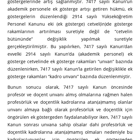
göstergelerinde artış sağlanmıştır. 7417 sayılı Kanun’un
akademik personele ek gösterge artışı getiren hükmü, ek
göstergelerin düzenlendiği 2914 sayılı Yükseköğretim
Personel Kanunu eki (ek gösterge) cetvel(in)de gösterge
rakamlarının artırılması suretiyle değil de “cetvelin
bütününde” değişiklik yapılmak suretiyle
gerçekleştirilmiştir. Bu yapılırken, 7417 sayılı Kanun’dan
evvelki 2914 sayılı Kanun’da (akademik personel) ek
gösterge cetvelinde ek gösterge rakamları “unvan” bazında
düzenlenirken, 7417 sayılı Kanun’la getirilen değişiklikle ek
gösterge rakamları “kadro unvanı” bazında düzenlenmiştir.
Bunun sonucu olarak, 7417 sayılı Kanun öncesinde
profesör ve doçent unvanı almış olmalarına rağmen halen
profesörlük ve doçentlik kadrolarına atan(a)mamış olanlar
unvanı almaya bağlı olarak profesörlük ve doçentlik için
öngörülen ek göstergeden faydalanabiliyor iken, 7417 sayılı
Kanun sonrası unvana sahip olsalar dahi profesörlük ve
doçentlik kadrolarına atan(a)mamış olmaları nedeniyle bu
kadrolar/unvanlar için öngörülen ek göstergeden