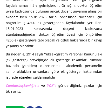
faydalanamaz hâle gelmişlerdir. Örneğin, doktor öğretim
üyesi kadrosunda bulunan ancak doçent unvanını almış bir
akademisyen 15.01.2023 tarihi öncesinde doçentler için
öngörülmüş 4800 ek göstergeden faydalandırılıyor iken,
15.01.2023 sonrasında doçent kadrosuna
atan(a)madığından doktor öğretim üyesi için öngörülen
4200 ek göstergeye tabi olacak ve özlük haklarında bir kayıp
yaşamış olacaktır.
Bu nedenle, 2914 sayılı Yükseköğretim Personel Kanunu eki
(ek gösterge) cetvel(in)de ek gösterge rakamları “unvan”
bazında (yeniden) düzenlenmeli, akademik personelin
sahip oldukları unvanlara göre ek gösterge haklarından
istifade etmeleri sağlanmalıdır.
Cumhurbaşkanlığı
'na
ve
YÖK'
e
gönderdiğimiz yazılar için
tıklayınız.